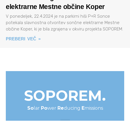
elektrarne Mestne občine Koper
V ponedeljek, 22.4.2024 je na parkirni hiši P+R Sonce
potekala slavnostna otvoritev sončne elektrarne Mestne
občine Koper, ki je bila zgrajena v okviru projekta SOPOREM.
PREBERI VEČ »
SOPOREM.
So
Lar
Po
Wer
Re
Ducing
E
Missions