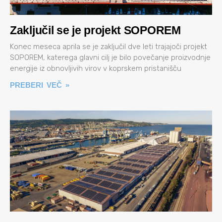
Zaključil se je projekt SOPOREM
Konec meseca aprila se je zaključil dve leti trajajoči projekt
SOPOREM, katerega glavni cilj je bilo povečanje proizvodnje
energije iz obnovljivih virov v koprskem pristanišču
PREBERI VEČ »